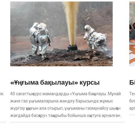
«Ұңғыма бақылауы» курсы
Б
ік
40 сағаттық курс мамандарды «Ұңғыма бақылауы. Мұнай
Те
және газ ұңғымаларына жөндеу барысында жұмыс
бі
жүргізу құқығын ала отырып, ұңғыманы газмұнайсу шыққан
ар
жағдайда басқару» тақырыбы бойынша оқытуға арналған.