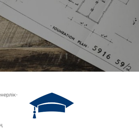
енерлік-
н
ң