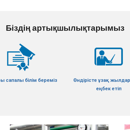
Біздің артықшылықтарымыз
ы сапалы білім береміз
Өндірісте ұзақ жылда
еңбек етіп