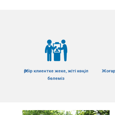
Әрбір клиентке жеке, жіті көңіл
Жоғар
бөлеміз