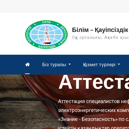
Skip
to
content
Білім – Қауіпсіздік
Оқу орталығы, Ақтөбе қ-сы
Біз туралы
Қызмет түрлері
Аттест
Аттестация специалистов не
электроэнергетических комп
«Знание - Безопасность» по
істейтін қазандықтар опера