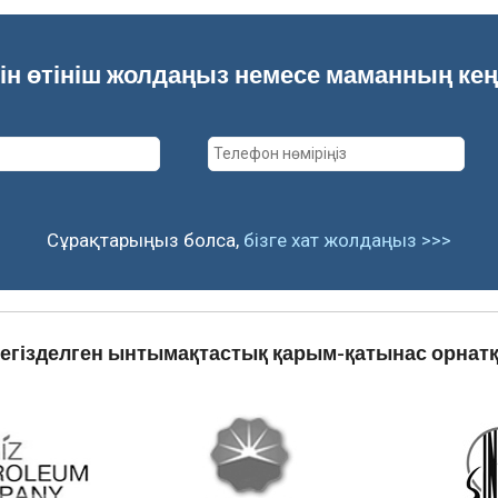
шін өтініш жолдаңыз немесе маманның ке
Сұрақтарыңыз болса,
бізге хат жолдаңыз >>>
 негізделген ынтымақтастық қарым-қатынас орнат