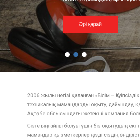
Әрі қарай
2006 жылы негізі қаланған «Білім – Қауіпсізді
техникалық мамандарды оқыту, дайындау, қа
Ақтөбе облысындағы жетекші компания бол
Сізге ыңғайлы болуы үшін біз оқытудың екі 
мамандар қызметкерлеріңізді сіздің өндіріс