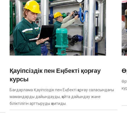
Қауіпсіздік пен Еңбекті қорғау
Ө
курсы
Өрт
ку
Бағдарлама Қауіпсіздік пен Еңбекті қорғау саласындағы
мамандарды дайындауды, қайта дайындау және
біліктілігін арттыруды қамтиды.