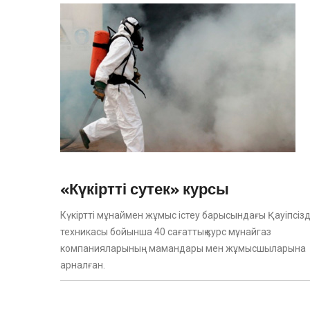
«Күкіртті сутек» курсы
Күкіртті мұнаймен жұмыс істеу барысындағы Қауіпсізд
техникасы бойынша 40 сағаттық курс мұнайгаз
компанияларының мамандары мен жұмысшыларына
арналған.