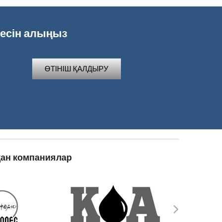
ңесін алыңыз
қан компаниялар