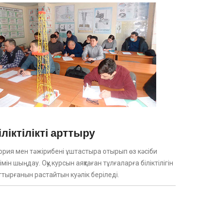
іліктілікті арттыру
ория мен тәжірибені ұштастыра отырып өз кәсіби
лімін шыңдау. Оқу курсын аяқтаған тұлғаларға біліктілігін
ттырғанын растайтын куәлік беріледі.