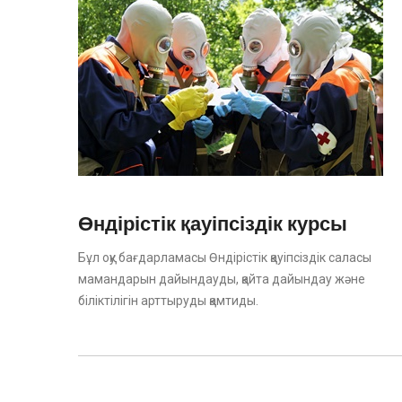
Өндірістік қауіпсіздік курсы
Бұл оқу бағдарламасы Өндірістік қауіпсіздік саласы
мамандарын дайындауды, қайта дайындау және
біліктілігін арттыруды қамтиды.