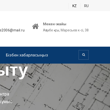
KZ
RU
Мекен-жайы
e2006@mail.ru
Ақтөбе қ-сы, Маресьев к-сі, 38
Бізбен хабарласыңыз
ыту
нтра
 жұмыс