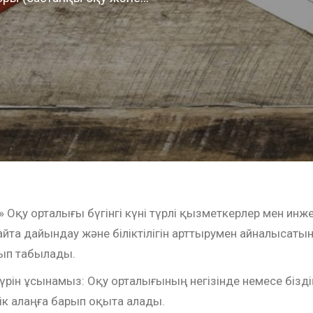
к» Оқу орталығы бүгінгі күні түрлі қызметкерлер мен инж
йта дайындау және біліктілігін арттырумен айналысаты
ып табылады.
түрін ұсынамыз: Оқу орталығының негізінде немесе бізді
тік алаңға барып оқыта алады.