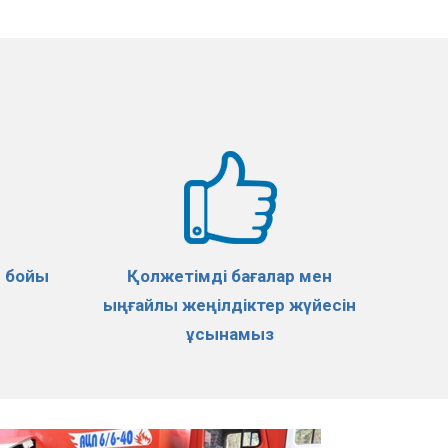
р бойы
Қолжетімді бағалар мен
ыңғайлы жеңілдіктер жүйесін
ұсынамыз