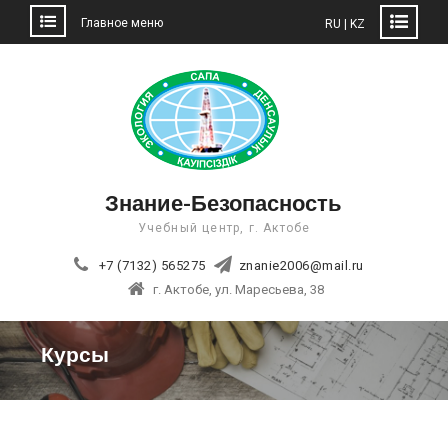
Главное меню
RU | KZ
Skip
to
content
Знание-Безопасность
Учебный центр, г. Актобе
+7 (7132) 565275
znanie2006@mail.ru
г. Актобе, ул. Маресьева, 38
Курсы