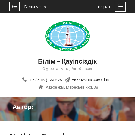
Басты меню
KZ | RU
Skip
to
content
Білім – Қауіпсіздік
Оқу орталығы, Ақтөбе қ-сы
+7 (7132) 565275
znanie2006@mail.ru
Ақтөбе қ-сы, Маресьев к-сі, 38
Автор: