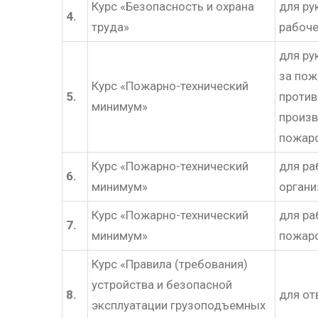
Курс «Безопасность и охрана
для ру
4.
труда»
рабоче
для ру
за пож
Курс «Пожарно-технический
5.
проти
минимум»
произв
пожар
Курс «Пожарно-технический
для ра
6.
минимум»
органи
Курс «Пожарно-технический
для ра
7.
минимум»
пожар
Курс «Правила (требования)
устройства и безопасной
8.
для от
эксплуатации грузоподъемных