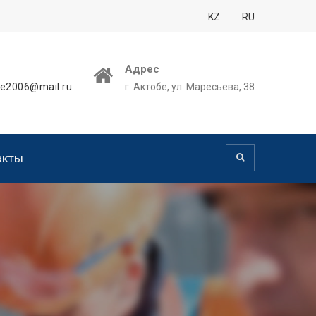
KZ
RU
Адрес
ie2006@mail.ru
г. Актобе, ул. Маресьева, 38
акты