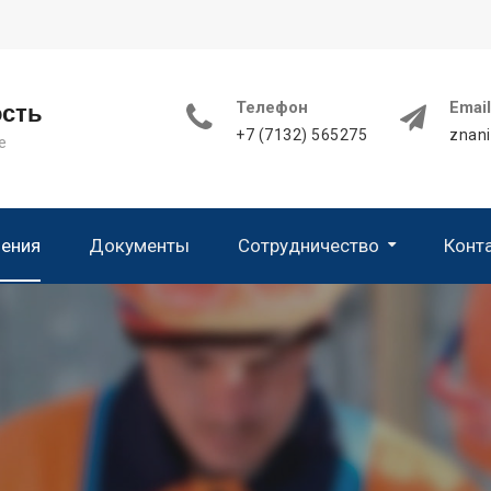
Телефон
Email
ость
+7 (7132) 565275
znan
е
чения
Документы
Сотрудничество
Конт
Благодарственные письма и отзывы