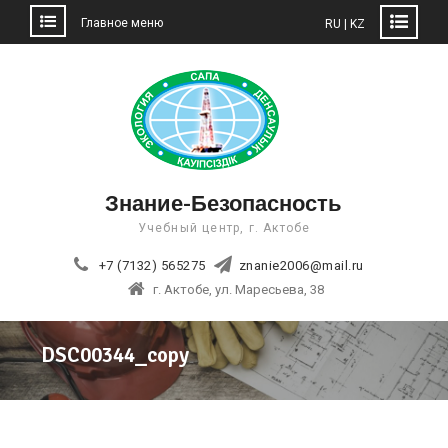
Главное меню
RU | KZ
Skip
to
content
Знание-Безопасность
Учебный центр, г. Актобе
+7 (7132) 565275
znanie2006@mail.ru
г. Актобе, ул. Маресьева, 38
DSC00344_copy