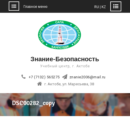
Главное меню
RU | KZ
Skip
to
content
Знание-Безопасность
Учебный центр, г. Актобе
+7 (7132) 565275
znanie2006@mail.ru
г. Актобе, ул. Маресьева, 38
DSC00282_copy