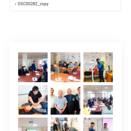
по
DSC00282_copy
записям