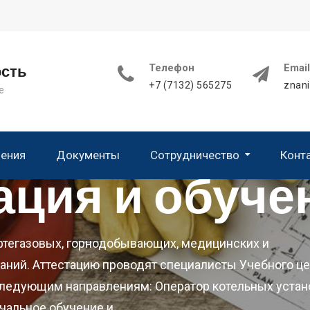
Телефон
Email
ость
+7 (7132) 565275
znan
е
чения
Документы
Сотрудничество
Конт
ация и обуче
Благодарственные письма и отзывы
фтегазовых, горнодобывающих, медицинских и
аний. Аттестацию проводят специалисты Учебного це
 следующим направлениям: Оператор котельных устан
ачальное обучение и…