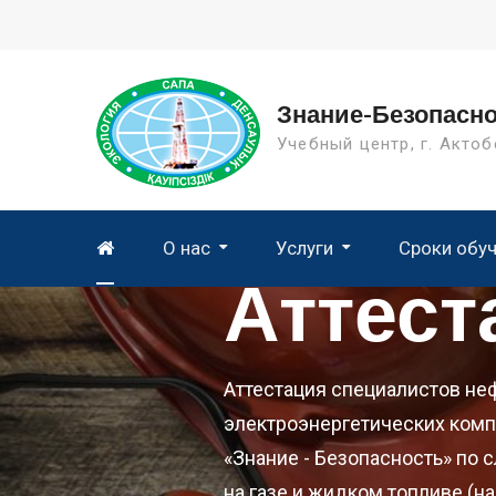
Skip
to
content
Знание-Безопасн
Учебный центр, г. Актоб
О нас
Услуги
Сроки обу
Аттест
Повышение квалификации
Аттестация специалистов не
электроэнергетических комп
«Знание - Безопасность» по
на газе и жидком топливе (н