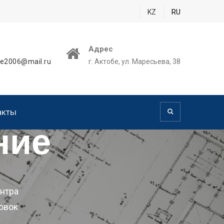
KZ
RU
Адрес
ie2006@mail.ru
г. Актобе, ул. Маресьева, 38
акты
ние
нтра
овок